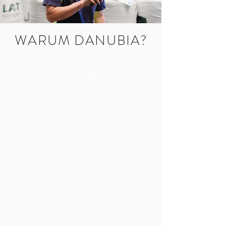
WARUM DANUBIA?
FLEXIBLE
SCHNITTSTELLE
Die Danubia Speicherei ist ein trimodaler
Umschlagplatz ohne hintergelagerte
Produktion oder Handelstätigkeit mit
einer perfekten Anbindung zu den
wichtigsten Verkehrsträgern: Schiene,
Straße und Wasserstraße.