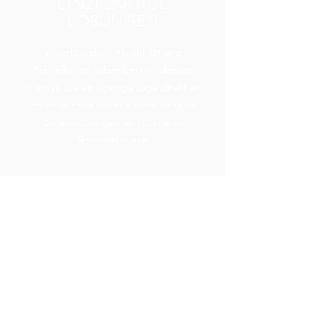
EINZIGARTIGE
LÖSUNGEN
Zuverlässigkeit, Flexibilität und
Schnelligkeit haben bei uns oberste
Priorität. Die einzigartige Lage direkt am
Hafengelände bietet zudem perfekte
Voraussetzungen für optimierte
Transportrouten.